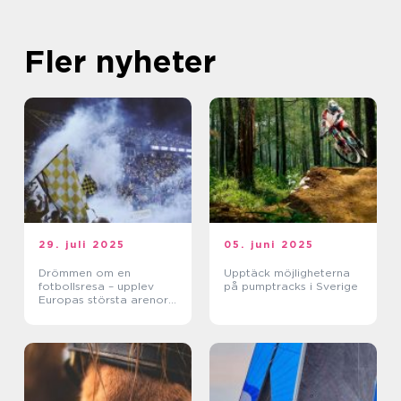
Fler nyheter
29. juli 2025
05. juni 2025
Drömmen om en
Upptäck möjligheterna
fotbollsresa – upplev
på pumptracks i Sverige
Europas största arenor
live