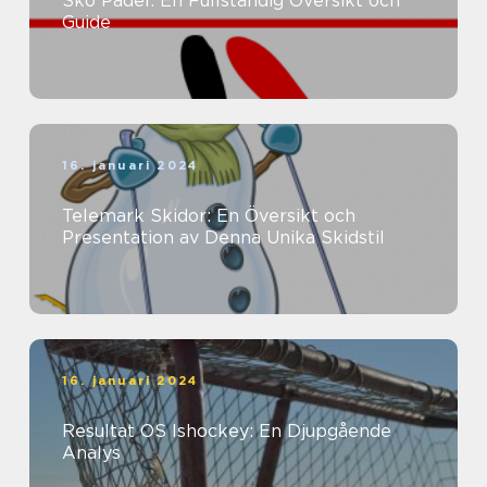
Sko Padel: En Fullständig Översikt och
Guide
16. januari 2024
Telemark Skidor: En Översikt och
Presentation av Denna Unika Skidstil
16. januari 2024
Resultat OS Ishockey: En Djupgående
Analys