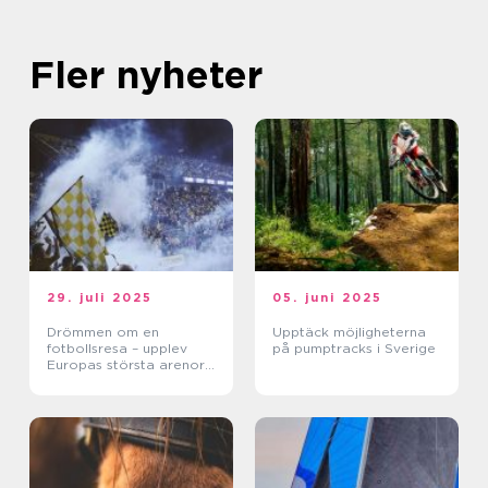
Fler nyheter
29. juli 2025
05. juni 2025
Drömmen om en
Upptäck möjligheterna
fotbollsresa – upplev
på pumptracks i Sverige
Europas största arenor
live