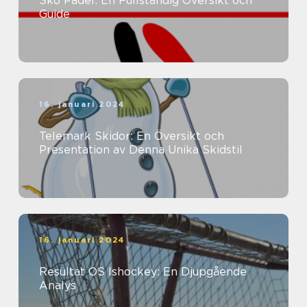
Sko Padel: En Fullständig Översikt och
Guide
16. januari 2024
Telemark Skidor: En Översikt och
Presentation av Denna Unika Skidstil
16. januari 2024
Resultat OS Ishockey: En Djupgående
Analys