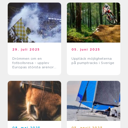
29. juli 2025
05. juni 2025
Drömmen om en
Upptäck möjligheterna
fotbollsresa – upplev
på pumptracks i Sverige
Europas största arenor
live
08. maj 2025
05. april 2025