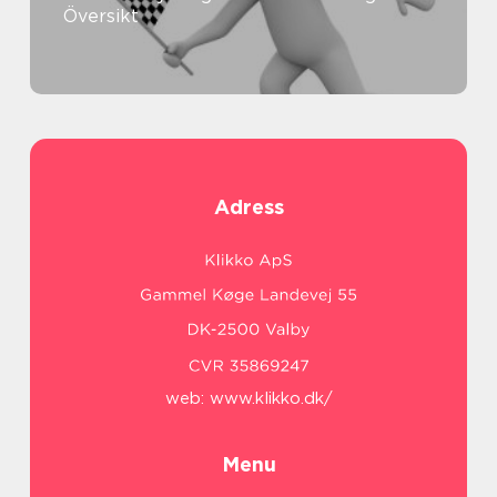
Översikt
Adress
web:
www.klikko.dk/
Menu