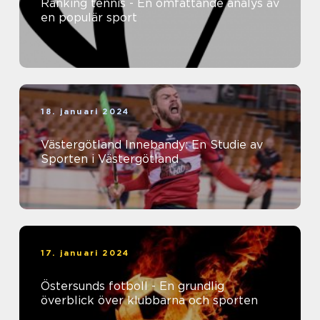
Ranking tennis - En omfattande analys av
en populär sport
18. januari 2024
Västergötland Innebandy: En Studie av
Sporten i Västergötland
17. januari 2024
Östersunds fotboll - En grundlig
överblick över klubbarna och sporten