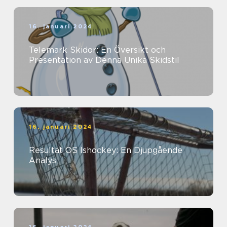
16. januari 2024
Telemark Skidor: En Översikt och
Presentation av Denna Unika Skidstil
16. januari 2024
Resultat OS Ishockey: En Djupgående
Analys