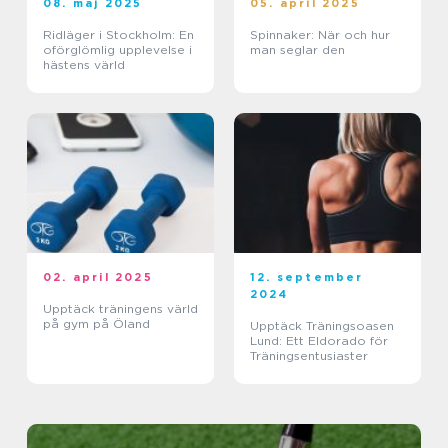
08. maj 2025
05. april 2025
Ridläger i Stockholm: En
Spinnaker: När och hur
oförglömlig upplevelse i
man seglar den
hästens värld
02. april 2025
12. september
2024
Upptäck träningens värld
på gym på Öland
Upptäck Träningsoasen
Lund: Ett Eldorado för
Träningsentusiaster