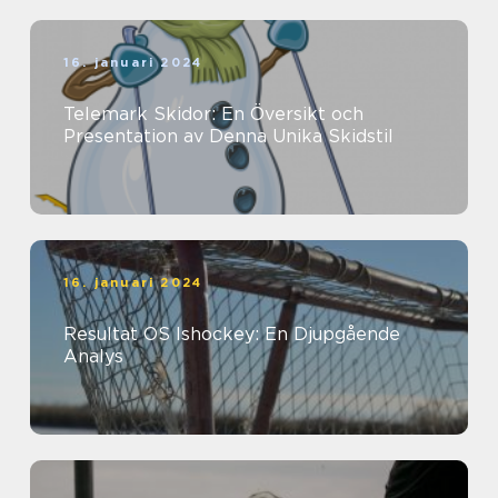
16. januari 2024
Telemark Skidor: En Översikt och
Presentation av Denna Unika Skidstil
16. januari 2024
Resultat OS Ishockey: En Djupgående
Analys