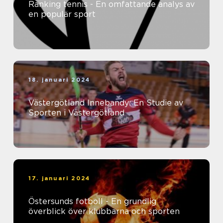
Ranking tennis - En omfattande analys av
en populär sport
18. januari 2024
Västergötland Innebandy: En Studie av
Sporten i Västergötland
17. januari 2024
Östersunds fotboll - En grundlig
överblick över klubbarna och sporten