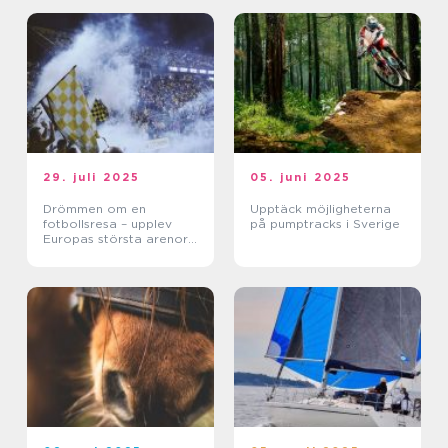
29. juli 2025
05. juni 2025
Drömmen om en
Upptäck möjligheterna
fotbollsresa – upplev
på pumptracks i Sverige
Europas största arenor
live