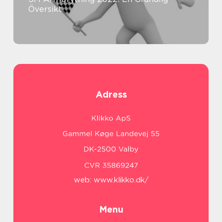
Översikt
Adress
web:
www.klikko.dk/
Menu