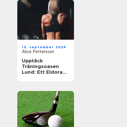
12. september 2024
Alice Pettersson
Upptäck
Träningsoasen
Lund: Ett Eldorado
för
Träningsentusiast
er