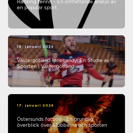
Ranking tennis - En omfattande analys av
en populär sport
18. januari 2024
Västergötland Innebandy: En Studie av
Sporten i Västergötland
17. januari 2024
Östersunds fotboll - En grundlig
överblick över klubbarna och sporten