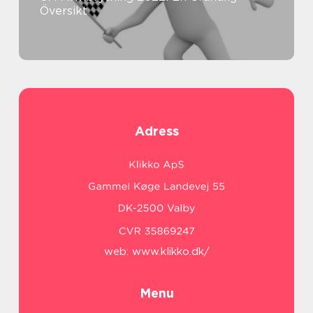
Översikt
Adress
web:
www.klikko.dk/
Menu