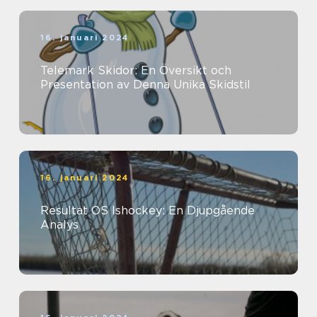
16. januari 2024
Telemark Skidor: En Översikt och
Presentation av Denna Unika Skidstil
16. januari 2024
Resultat OS Ishockey: En Djupgående
Analys