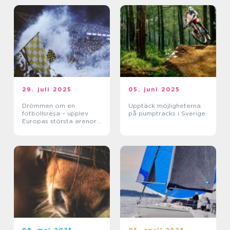
29. juli 2025
05. juni 2025
Drömmen om en
Upptäck möjligheterna
fotbollsresa – upplev
på pumptracks i Sverige
Europas största arenor
live