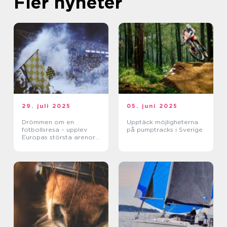
Fler nyheter
29. juli 2025
05. juni 2025
Drömmen om en
Upptäck möjligheterna
fotbollsresa – upplev
på pumptracks i Sverige
Europas största arenor
live