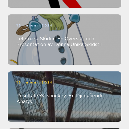
16. januari 2024
Telemark Skidor: En Översikt och
Presentation av Denna Unika Skidstil
16. januari 2024
Resultat OS Ishockey: En Djupgående
Analys