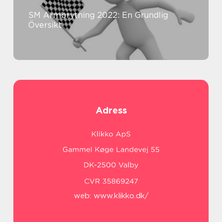
SM Armbrytning 2022: En Grundlig
Översikt
Adress
web:
www.klikko.dk/