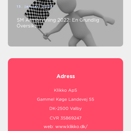
15. januari 2024
SM Armbrytning 2022: En Grundlig
Översikt
Adress
web:
www.klikko.dk/