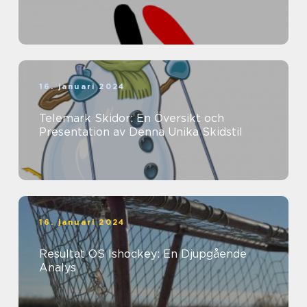
16. januari 2024
Telemark Skidor: En Översikt och
Presentation av Denna Unika Skidstil
16. januari 2024
Resultat OS Ishockey: En Djupgående
Analys