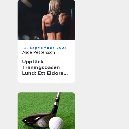
12. september 2024
Alice Pettersson
Upptäck
Träningsoasen
Lund: Ett Eldorado
för
Träningsentusiast
er