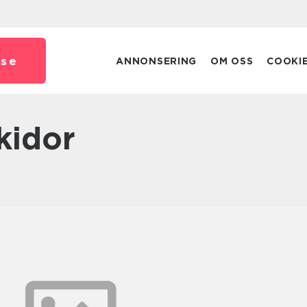
.
se
ANNONSERING
OM OSS
COOKI
kidor