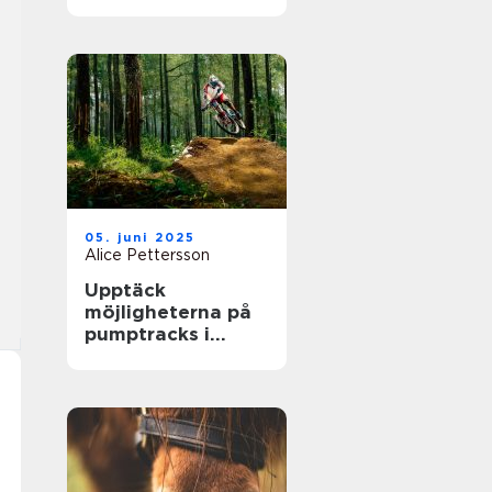
största arenor live
05. juni 2025
Alice Pettersson
Upptäck
möjligheterna på
pumptracks i
Sverige