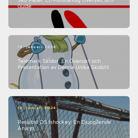
Sko Padel: En Fullständig Översikt och
Guide
16. januari 2024
Telemark Skidor: En Översikt och
Presentation av Denna Unika Skidstil
16. januari 2024
Resultat OS Ishockey: En Djupgående
Analys