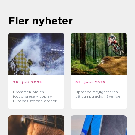
Fler nyheter
29. juli 2025
05. juni 2025
Drömmen om en
Upptäck möjligheterna
fotbollsresa – upplev
på pumptracks i Sverige
Europas största arenor
live