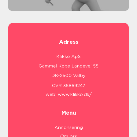
Adress
web:
www.klikko.dk/
Menu
Annonsering
Om oss