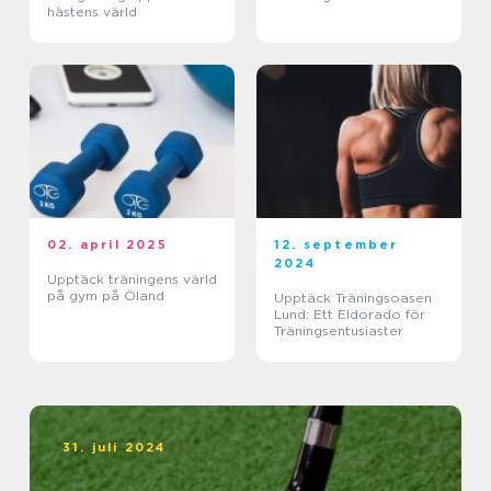
hästens värld
02. april 2025
12. september
2024
Upptäck träningens värld
på gym på Öland
Upptäck Träningsoasen
Lund: Ett Eldorado för
Träningsentusiaster
31. juli 2024