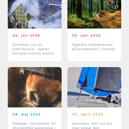
29. juli 2025
05. juni 2025
Drömmen om en
Upptäck möjligheterna
fotbollsresa – upplev
på pumptracks i Sverige
Europas största arenor
live
08. maj 2025
05. april 2025
Ridläger i Stockholm: En
Spinnaker: När och hur
oförglömlig upplevelse i
man seglar den