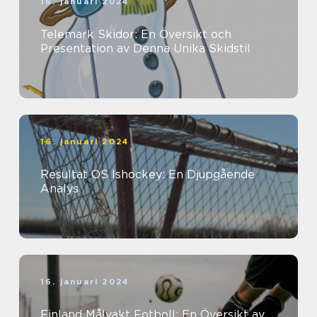
16. januari 2024
Telemark Skidor: En Översikt och
Presentation av Denna Unika Skidstil
16. januari 2024
Resultat OS Ishockey: En Djupgående
Analys
16. januari 2024
Finland Målvakt Fotboll: En Översikt av