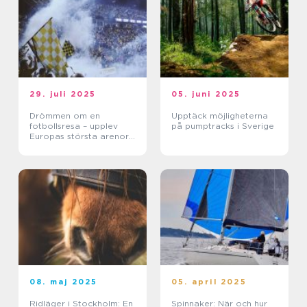
29. juli 2025
05. juni 2025
Drömmen om en
Upptäck möjligheterna
fotbollsresa – upplev
på pumptracks i Sverige
Europas största arenor
live
08. maj 2025
05. april 2025
Ridläger i Stockholm: En
Spinnaker: När och hur