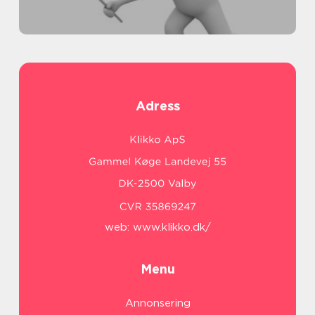
Adress
web:
www.klikko.dk/
Menu
Annonsering