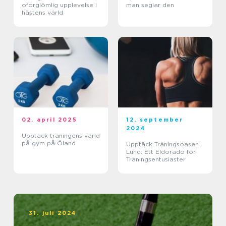
oförglömlig upplevelse i
man seglar den
hästens värld
02. april 2025
12. september
2024
Upptäck träningens värld
på gym på Öland
Upptäck Träningsoasen
Lund: Ett Eldorado för
Träningsentusiaster
31. juli 2024