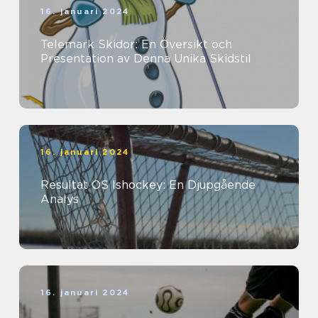
16. januari 2024
Telemark Skidor: En Översikt och
Presentation av Denna Unika Skidstil
16. januari 2024
Resultat OS Ishockey: En Djupgående
Analys
16. januari 2024