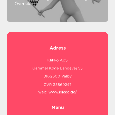
Översikt
Adress
web:
www.klikko.dk/
Menu