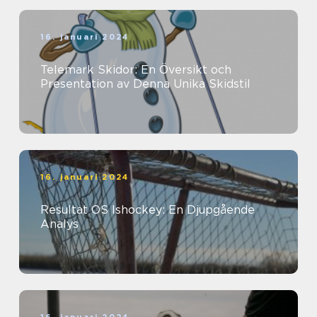
16. januari 2024
Telemark Skidor: En Översikt och
Presentation av Denna Unika Skidstil
16. januari 2024
Resultat OS Ishockey: En Djupgående
Analys