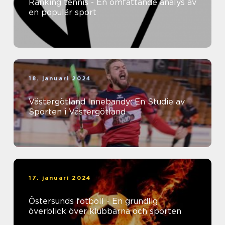
Ranking tennis - En omfattande analys av
en populär sport
18. januari 2024
Västergötland Innebandy: En Studie av
Sporten i Västergötland
17. januari 2024
Östersunds fotboll - En grundlig
överblick över klubbarna och sporten