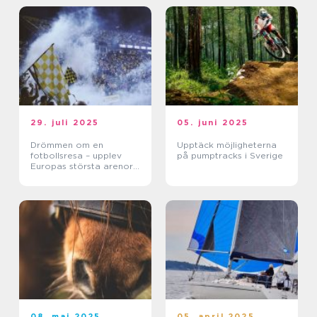
29. juli 2025
05. juni 2025
Drömmen om en
Upptäck möjligheterna
fotbollsresa – upplev
på pumptracks i Sverige
Europas största arenor
live
08. maj 2025
05. april 2025