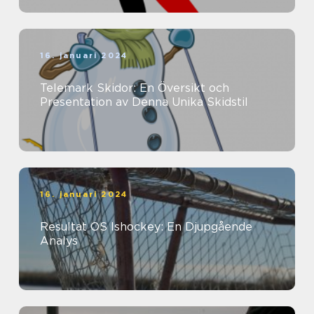
16. januari 2024
Telemark Skidor: En Översikt och
Presentation av Denna Unika Skidstil
16. januari 2024
Resultat OS Ishockey: En Djupgående
Analys