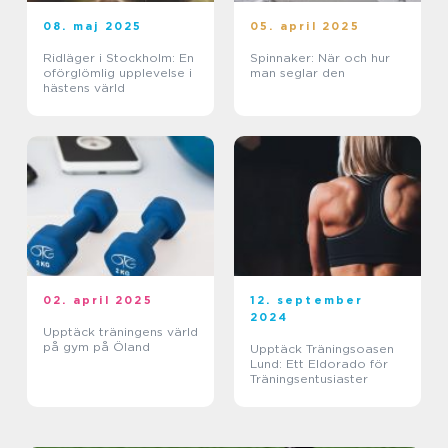
08. maj 2025
05. april 2025
Ridläger i Stockholm: En
Spinnaker: När och hur
oförglömlig upplevelse i
man seglar den
hästens värld
02. april 2025
12. september
2024
Upptäck träningens värld
på gym på Öland
Upptäck Träningsoasen
Lund: Ett Eldorado för
Träningsentusiaster