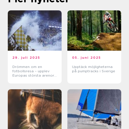
29. juli 2025
05. juni 2025
Drömmen om en
Upptäck möjligheterna
fotbollsresa – upplev
på pumptracks i Sverige
Europas största arenor
live