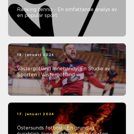
Ranking tennis - En omfattande analys av
en populär sport
18. januari 2024
Västergötland Innebandy: En Studie av
Sporten i Västergötland
17. januari 2024
Östersunds fotboll - En grundlig
överblick över klubbarna och sporten