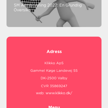
SM Armbrytning 2022: En Grundlig
Översikt
Adress
web:
www.klikko.dk/
Menu