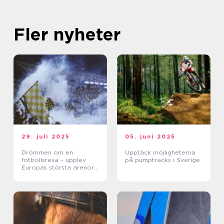
Fler nyheter
29. juli 2025
05. juni 2025
Drömmen om en
Upptäck möjligheterna
fotbollsresa – upplev
på pumptracks i Sverige
Europas största arenor
live