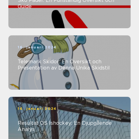
Sko Padel: En Fullständig Översikt och
Guide
16. januari 2024
Telemark Skidor: En Översikt och
Presentation av Denna Unika Skidstil
16. januari 2024
Resultat OS Ishockey: En Djupgående
Analys