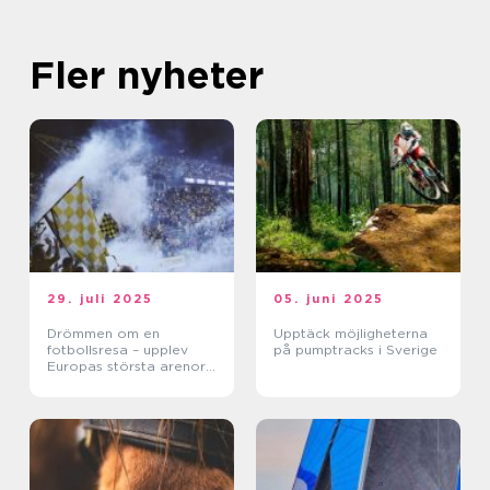
Fler nyheter
29. juli 2025
05. juni 2025
Drömmen om en
Upptäck möjligheterna
fotbollsresa – upplev
på pumptracks i Sverige
Europas största arenor
live