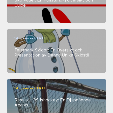
Sko Padel: En Fullständig Översikt och
Guide
16. januari 2024
Telemark Skidor: En Översikt och
Presentation av Denna Unika Skidstil
16. januari 2024
Resultat OS Ishockey: En Djupgående
Analys