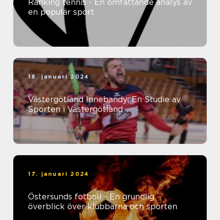
Ranking tennis - En omfattande analys av
en populär sport
18. januari 2024
Västergötland Innebandy: En Studie av
Sporten i Västergötland
17. januari 2024
Östersunds fotboll - En grundlig
överblick över klubbarna och sporten