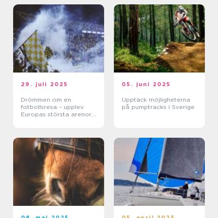
29. juli 2025
05. juni 2025
Drömmen om en
Upptäck möjligheterna
fotbollsresa – upplev
på pumptracks i Sverige
Europas största arenor
live
08. maj 2025
05. april 2025