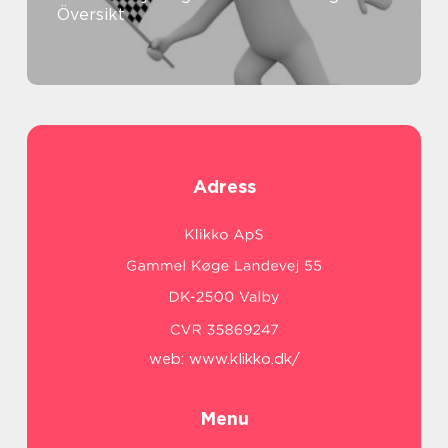
Översikt
Adress
web:
www.klikko.dk/
Menu