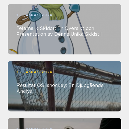
16. januari 2024
Telemark Skidor: En Översikt och
Presentation av Denna Unika Skidstil
16. januari 2024
Resultat OS Ishockey: En Djupgående
Analys