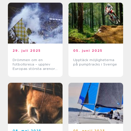
29. juli 2025
05. juni 2025
Drömmen om en
Upptäck möjligheterna
fotbollsresa – upplev
på pumptracks i Sverige
Europas största arenor
live
08. maj 2025
05. april 2025