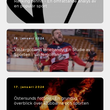
Ranking tennis - En omfattande analys av
en populär sport
18. januari 2024
Västergötland Innebandy: En Studie av
Sporten i Västergötland
17. januari 2024
Östersunds fotboll - En grundlig
överblick över klubbarna och sporten