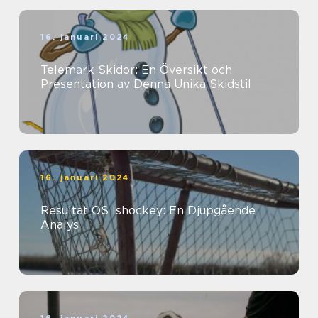
16. januari 2024
Telemark Skidor: En Översikt och
Presentation av Denna Unika Skidstil
16. januari 2024
Resultat OS Ishockey: En Djupgående
Analys