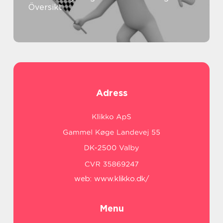
Översikt
Adress
web:
www.klikko.dk/
Menu