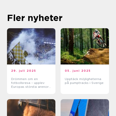
Fler nyheter
29. juli 2025
05. juni 2025
Drömmen om en
Upptäck möjligheterna
fotbollsresa – upplev
på pumptracks i Sverige
Europas största arenor
live