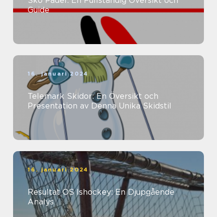
Sko Padel: En Fullständig Översikt och
Guide
16. januari 2024
Telemark Skidor: En Översikt och
Presentation av Denna Unika Skidstil
16. januari 2024
Resultat OS Ishockey: En Djupgående
Analys