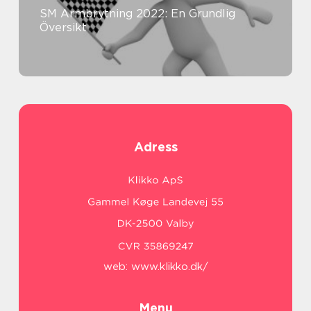
SM Armbrytning 2022: En Grundlig
Översikt
Adress
web:
www.klikko.dk/
Menu