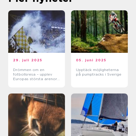
29. juli 2025
05. juni 2025
Drömmen om en
Upptäck möjligheterna
fotbollsresa – upplev
på pumptracks i Sverige
Europas största arenor
live