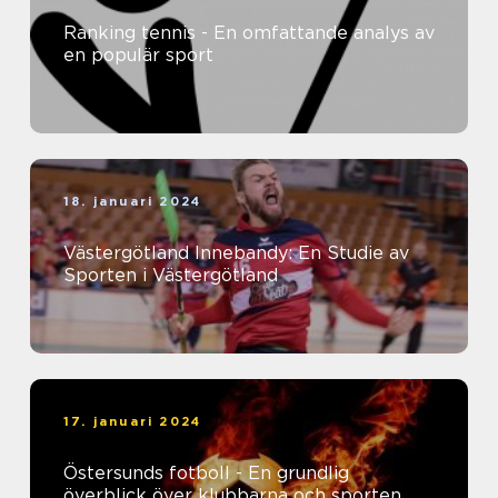
Ranking tennis - En omfattande analys av
en populär sport
18. januari 2024
Västergötland Innebandy: En Studie av
Sporten i Västergötland
17. januari 2024
Östersunds fotboll - En grundlig
överblick över klubbarna och sporten