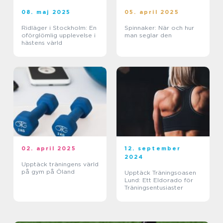
08. maj 2025
05. april 2025
Ridläger i Stockholm: En
Spinnaker: När och hur
oförglömlig upplevelse i
man seglar den
hästens värld
02. april 2025
12. september
2024
Upptäck träningens värld
på gym på Öland
Upptäck Träningsoasen
Lund: Ett Eldorado för
Träningsentusiaster