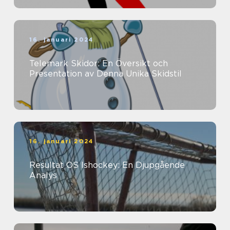
16. januari 2024
Telemark Skidor: En Översikt och
Presentation av Denna Unika Skidstil
16. januari 2024
Resultat OS Ishockey: En Djupgående
Analys