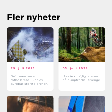
Fler nyheter
29. juli 2025
05. juni 2025
Drömmen om en
Upptäck möjligheterna
fotbollsresa – upplev
på pumptracks i Sverige
Europas största arenor
live