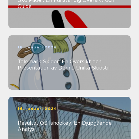
Sko Padel: En Fullständig Översikt och
Guide
16. januari 2024
Telemark Skidor: En Översikt och
Presentation av Denna Unika Skidstil
16. januari 2024
Resultat OS Ishockey: En Djupgående
Analys