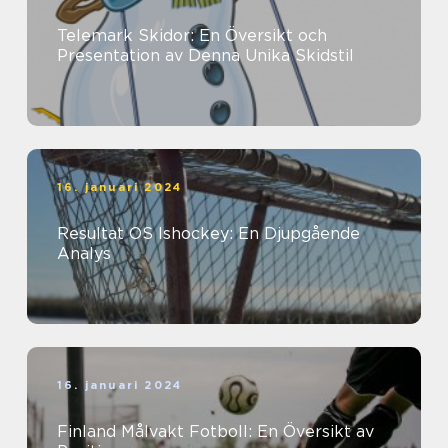
Telemark Skidor: En Översikt och
Presentation av Denna Unika Skidstil
16. januari 2024
Resultat OS Ishockey: En Djupgående
Analys
16. januari 2024
Finland Målvakt Fotboll: En Översikt av