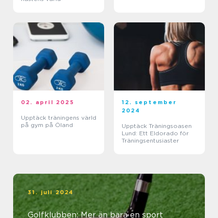
02. april 2025
12. september
2024
Upptäck träningens värld
på gym på Öland
Upptäck Träningsoasen
Lund: Ett Eldorado för
Träningsentusiaster
31. juli 2024
Golfklubben: Mer än bara en sport