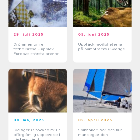
29. juli 2025
05. juni 2025
Drömmen om en
Upptäck möjligheterna
fotbollsresa – upplev
på pumptracks i Sverige
Europas största arenor
live
08. maj 2025
05. april 2025
Ridläger i Stockholm: En
Spinnaker: När och hur
oförglömlig upplevelse i
man seglar den
hästens värld