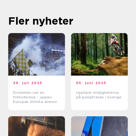
Fler nyheter
29. juli 2025
05. juni 2025
Drömmen om en
Upptäck möjligheterna
fotbollsresa – upplev
på pumptracks i Sverige
Europas största arenor
live