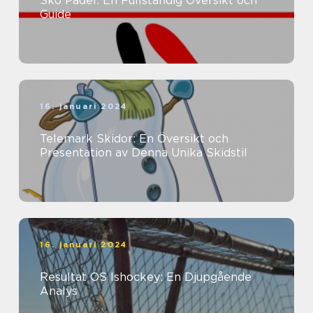
Sko Padel: En Fullständig Översikt och
Guide
16. januari 2024
Telemark Skidor: En Översikt och
Presentation av Denna Unika Skidstil
16. januari 2024
Resultat OS Ishockey: En Djupgående
Analys