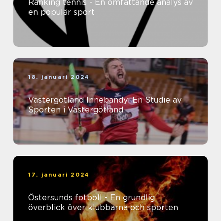
Ranking tennis - En omfattande analys av
en populär sport
18. januari 2024
Västergötland Innebandy: En Studie av
Sporten i Västergötland
17. januari 2024
Östersunds fotboll - En grundlig
överblick över klubbarna och sporten