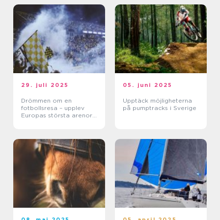
29. juli 2025
05. juni 2025
Drömmen om en
Upptäck möjligheterna
fotbollsresa – upplev
på pumptracks i Sverige
Europas största arenor
live
08. maj 2025
05. april 2025