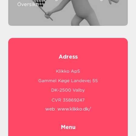
Översikt
Adress
web:
www.klikko.dk/
Menu