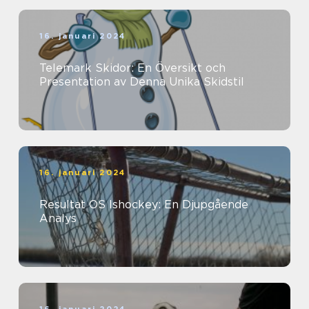
16. januari 2024
Telemark Skidor: En Översikt och
Presentation av Denna Unika Skidstil
16. januari 2024
Resultat OS Ishockey: En Djupgående
Analys