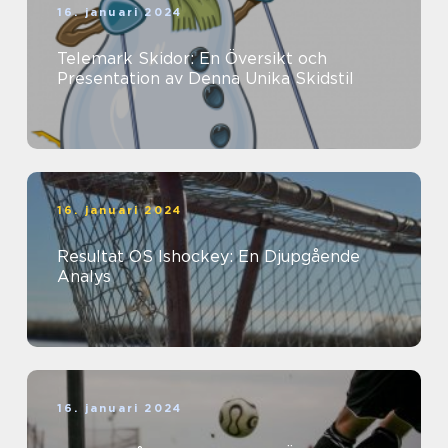
16. januari 2024
Telemark Skidor: En Översikt och
Presentation av Denna Unika Skidstil
16. januari 2024
Resultat OS Ishockey: En Djupgående
Analys
16. januari 2024