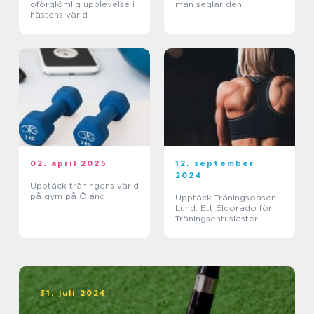
oförglömlig upplevelse i
man seglar den
hästens värld
02. april 2025
12. september
2024
Upptäck träningens värld
på gym på Öland
Upptäck Träningsoasen
Lund: Ett Eldorado för
Träningsentusiaster
31. juli 2024