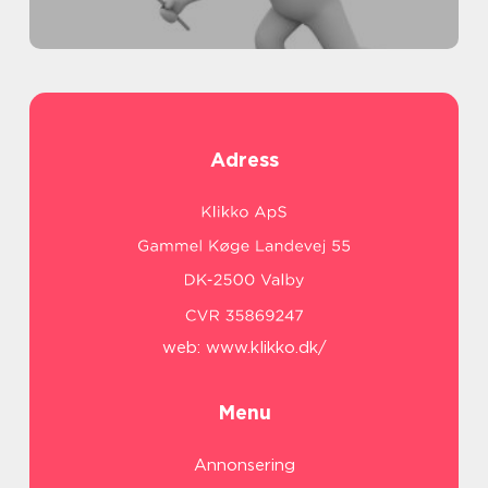
Adress
web:
www.klikko.dk/
Menu
Annonsering