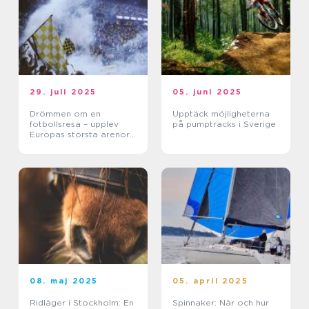
29. juli 2025
05. juni 2025
Drömmen om en
Upptäck möjligheterna
fotbollsresa – upplev
på pumptracks i Sverige
Europas största arenor
live
08. maj 2025
05. april 2025
Ridläger i Stockholm: En
Spinnaker: När och hur