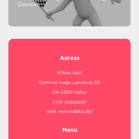
Översikt
Adress
web:
www.klikko.dk/
Menu