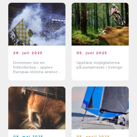
29. juli 2025
05. juni 2025
Drömmen om en
Upptäck möjligheterna
fotbollsresa – upplev
på pumptracks i Sverige
Europas största arenor
live
08. maj 2025
05. april 2025