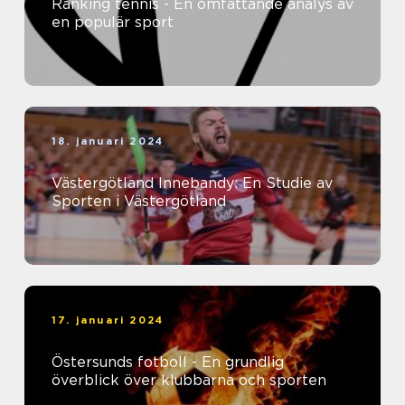
Ranking tennis - En omfattande analys av
en populär sport
18. januari 2024
Västergötland Innebandy: En Studie av
Sporten i Västergötland
17. januari 2024
Östersunds fotboll - En grundlig
överblick över klubbarna och sporten