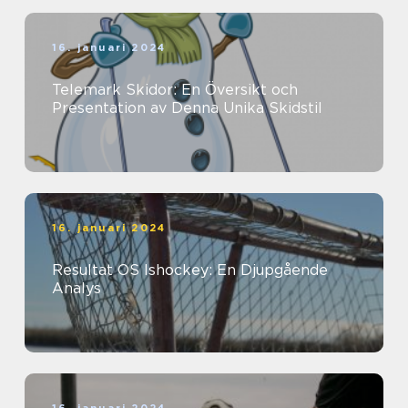
16. januari 2024
Telemark Skidor: En Översikt och
Presentation av Denna Unika Skidstil
16. januari 2024
Resultat OS Ishockey: En Djupgående
Analys