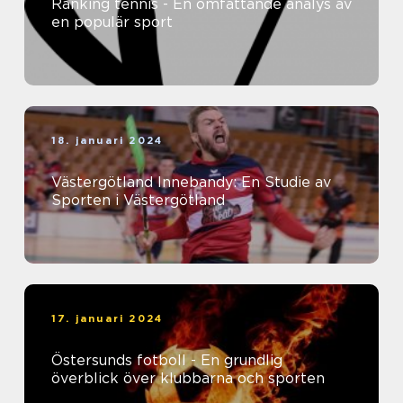
Ranking tennis - En omfattande analys av
en populär sport
18. januari 2024
Västergötland Innebandy: En Studie av
Sporten i Västergötland
17. januari 2024
Östersunds fotboll - En grundlig
överblick över klubbarna och sporten