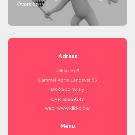
Översikt
Adress
web:
www.klikko.dk/
Menu