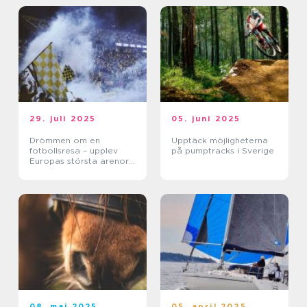
29. juli 2025
05. juni 2025
Drömmen om en
Upptäck möjligheterna
fotbollsresa – upplev
på pumptracks i Sverige
Europas största arenor
live
08. maj 2025
05. april 2025