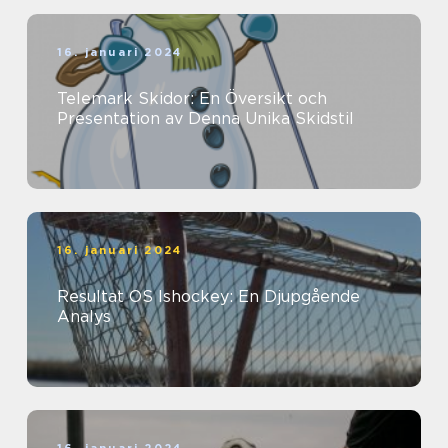
16. januari 2024
Telemark Skidor: En Översikt och
Presentation av Denna Unika Skidstil
16. januari 2024
Resultat OS Ishockey: En Djupgående
Analys