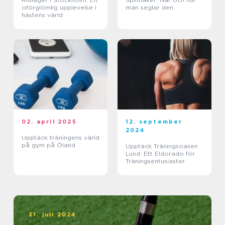
oförglömlig upplevelse i
man seglar den
hästens värld
02. april 2025
12. september
2024
Upptäck träningens värld
på gym på Öland
Upptäck Träningsoasen
Lund: Ett Eldorado för
Träningsentusiaster
31. juli 2024