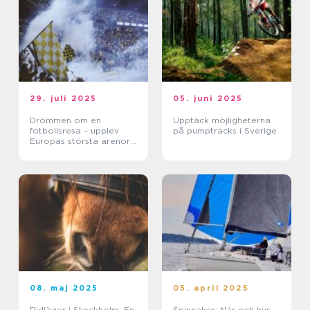
29. juli 2025
05. juni 2025
Drömmen om en
Upptäck möjligheterna
fotbollsresa – upplev
på pumptracks i Sverige
Europas största arenor
live
08. maj 2025
05. april 2025
Ridläger i Stockholm: En
Spinnaker: När och hur