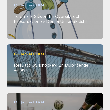
16. januari 2024
Telemark Skidor: En Översikt och
Presentation av Denna Unika Skidstil
16. januari 2024
Resultat OS Ishockey: En Djupgående
Analys
16. januari 2024