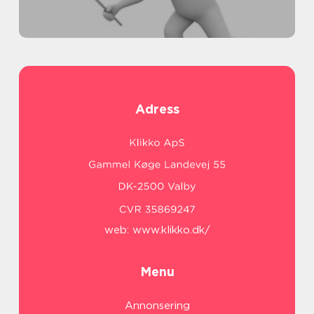
Adress
web:
www.klikko.dk/
Menu
Annonsering