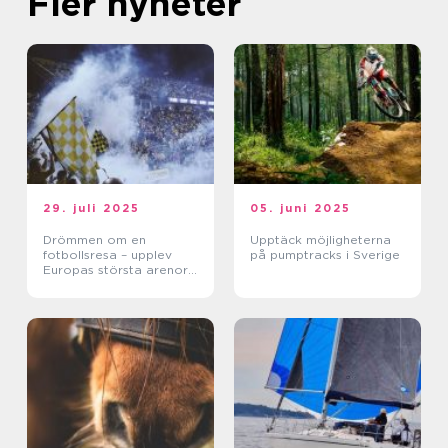
Fler nyheter
29. juli 2025
05. juni 2025
Drömmen om en
Upptäck möjligheterna
fotbollsresa – upplev
på pumptracks i Sverige
Europas största arenor
live