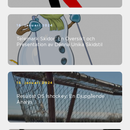
16. januari 2024
Telemark Skidor: En Översikt och
Presentation av Denna Unika Skidstil
16. januari 2024
Resultat OS Ishockey: En Djupgående
Analys