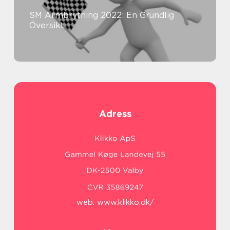
SM Armbrytning 2022: En Grundlig
Översikt
Adress
web:
www.klikko.dk/