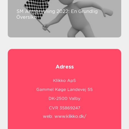
SM Armbrytning 2022: En Grundlig
Översikt
Adress
web:
www.klikko.dk/