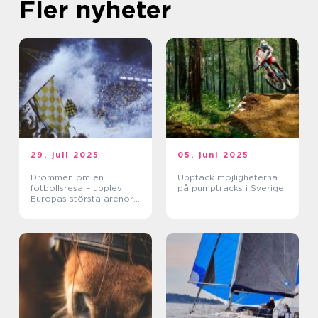
Fler nyheter
29. juli 2025
05. juni 2025
Drömmen om en
Upptäck möjligheterna
fotbollsresa – upplev
på pumptracks i Sverige
Europas största arenor
live