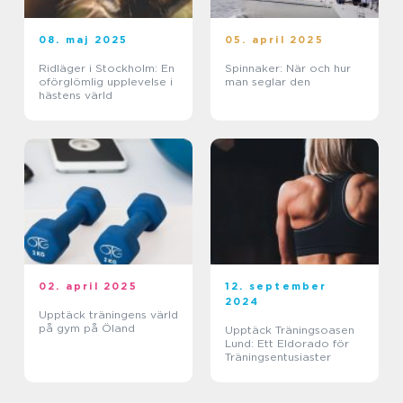
08. maj 2025
05. april 2025
Ridläger i Stockholm: En
Spinnaker: När och hur
oförglömlig upplevelse i
man seglar den
hästens värld
02. april 2025
12. september
2024
Upptäck träningens värld
på gym på Öland
Upptäck Träningsoasen
Lund: Ett Eldorado för
Träningsentusiaster