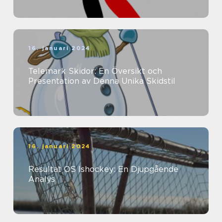
16. januari 2024
Telemark Skidor: En Översikt och
Presentation av Denna Unika Skidstil
16. januari 2024
Resultat OS Ishockey: En Djupgående
Analys