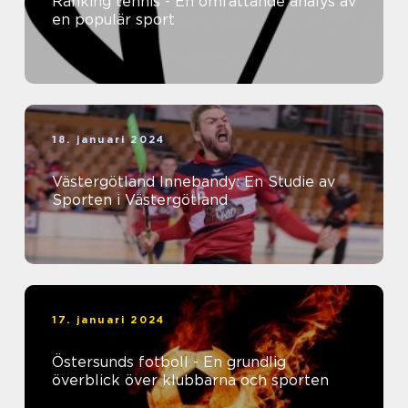
Ranking tennis - En omfattande analys av
en populär sport
18. januari 2024
Västergötland Innebandy: En Studie av
Sporten i Västergötland
17. januari 2024
Östersunds fotboll - En grundlig
överblick över klubbarna och sporten