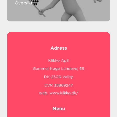
Översikt
Adress
web:
www.klikko.dk/
Menu