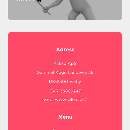
Adress
web:
www.klikko.dk/
Menu