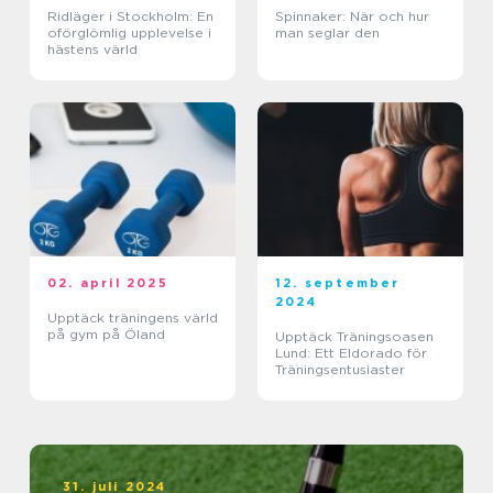
Ridläger i Stockholm: En
Spinnaker: När och hur
oförglömlig upplevelse i
man seglar den
hästens värld
02. april 2025
12. september
2024
Upptäck träningens värld
på gym på Öland
Upptäck Träningsoasen
Lund: Ett Eldorado för
Träningsentusiaster
31. juli 2024