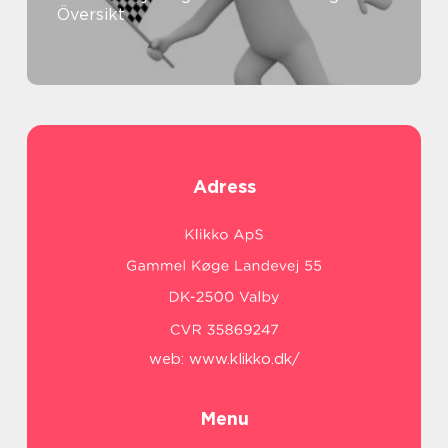
Översikt
Adress
web:
www.klikko.dk/
Menu