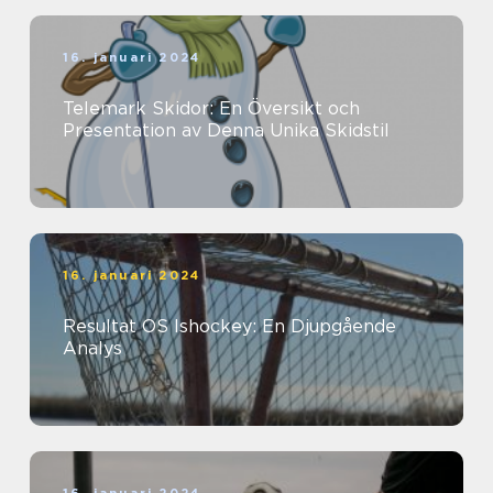
16. januari 2024
Telemark Skidor: En Översikt och
Presentation av Denna Unika Skidstil
16. januari 2024
Resultat OS Ishockey: En Djupgående
Analys