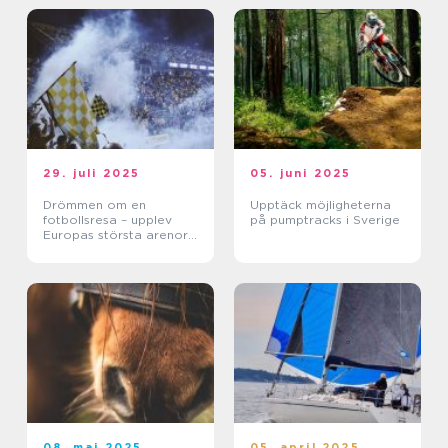
29. juli 2025
05. juni 2025
Drömmen om en
Upptäck möjligheterna
fotbollsresa – upplev
på pumptracks i Sverige
Europas största arenor
live
08. maj 2025
05. april 2025