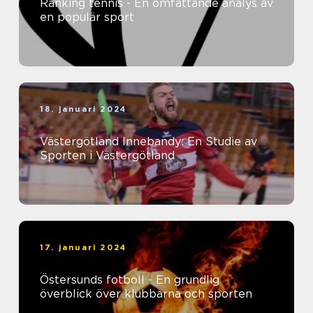
Ranking tennis - En omfattande analys av
en populär sport
18. januari 2024
Västergötland Innebandy: En Studie av
Sporten i Västergötland
17. januari 2024
Östersunds fotboll - En grundlig
överblick över klubbarna och sporten