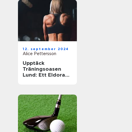
12. september 2024
Alice Pettersson
Upptäck
Träningsoasen
Lund: Ett Eldorado
för
Träningsentusiast
er