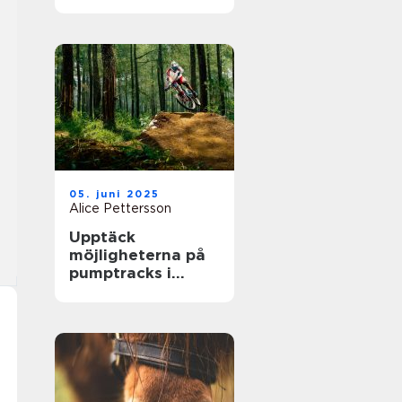
största arenor live
05. juni 2025
Alice Pettersson
Upptäck
möjligheterna på
pumptracks i
Sverige