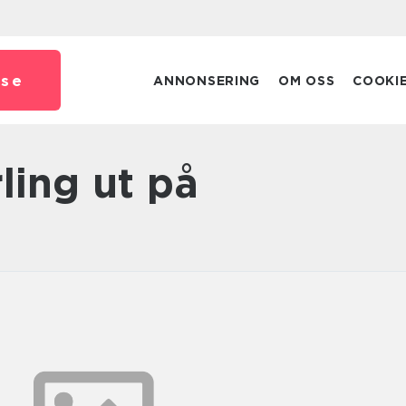
.
se
ANNONSERING
OM OSS
COOKI
rling ut på