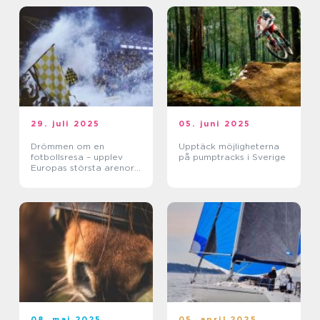
29. juli 2025
05. juni 2025
Drömmen om en
Upptäck möjligheterna
fotbollsresa – upplev
på pumptracks i Sverige
Europas största arenor
live
08. maj 2025
05. april 2025