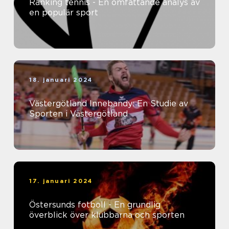
Ranking tennis - En omfattande analys av
en populär sport
18. januari 2024
Västergötland Innebandy: En Studie av
Sporten i Västergötland
17. januari 2024
Östersunds fotboll - En grundlig
överblick över klubbarna och sporten