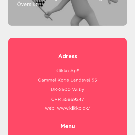
Översikt
Adress
web:
www.klikko.dk/
Menu