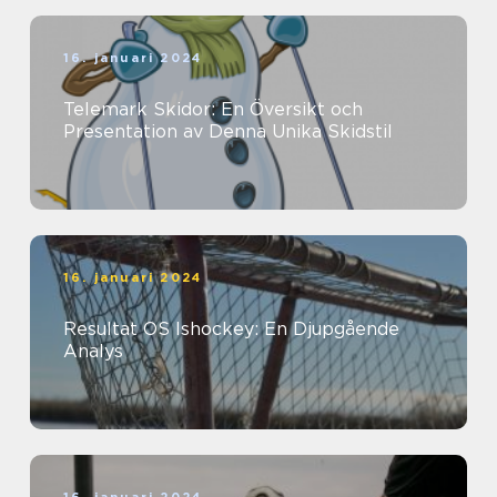
16. januari 2024
Telemark Skidor: En Översikt och
Presentation av Denna Unika Skidstil
16. januari 2024
Resultat OS Ishockey: En Djupgående
Analys