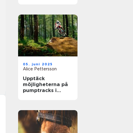
största arenor live
05. juni 2025
Alice Pettersson
Upptäck
möjligheterna på
pumptracks i
Sverige