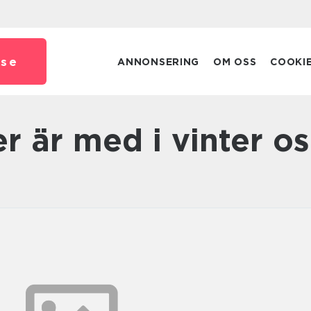
.
se
ANNONSERING
OM OSS
COOKI
ter är med i vinter os