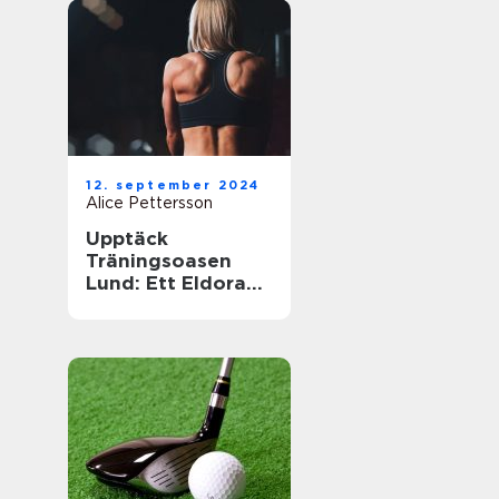
12. september 2024
Alice Pettersson
Upptäck
Träningsoasen
Lund: Ett Eldorado
för
Träningsentusiast
er