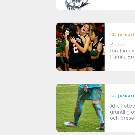
13. januar
Zlatan
Ibrahimov
Familj: En
Översikt 
Legendari
Fotbollss
Närståen
12. januar
AIK Fotbol
grundlig ö
och prese
av populär
mätningar