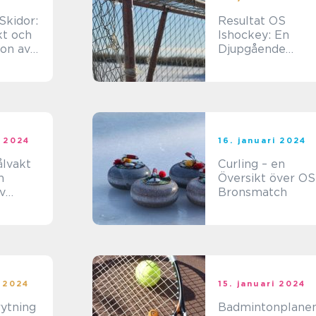
Skidor:
Resultat OS
kt och
Ishockey: En
ion av
Djupgående
ika
Analys
i 2024
16. januari 2024
ålvakt
Curling – en
n
Översikt över OS
v
Bronsmatch
n
i 2024
15. januari 2024
ytning
Badmintonplanen