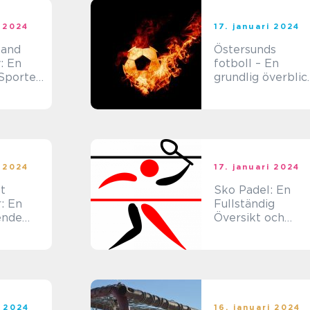
i 2024
17. januari 2024
land
Östersunds
: En
fotboll – En
 Sporten
grundlig överblic
tland
över klubbarna
och sporten
i 2024
17. januari 2024
t
Sko Padel: En
: En
Fullständig
ende
Översikt och
Guide
i 2024
16. januari 2024