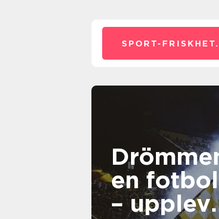
SPORT-FRISKHET
Drömme
en fotbol
– upplev