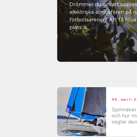
Europas 
Drömmer du om att upplev
elektriska atmosfären på n
arenor li
fotbollsarenor? Att få följa 
plats ä...
08. maj 2025
Daniel Holm
05. april 
Spinnaker
och hur m
seglar de