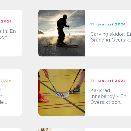
i 2024
11. januari 2024
lin: En
Carving skidor: E
 och
Grundlig Översik
lanen
i 2024
11. januari 2024
y
Karlstad
n
Innebandy – En
de
Översikt och
n
Presentation
port