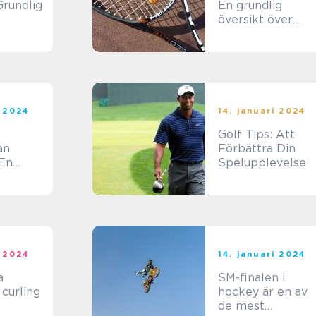
Grundlig
En grundlig
översikt över
badmintonplaner
i 2024
14. januari 2024
Golf Tips: Att
an
Förbättra Din
 En
Spelupplevelse
och
i 2024
14. januari 2024
a
SM-finalen i
curling
hockey är en av
de mest