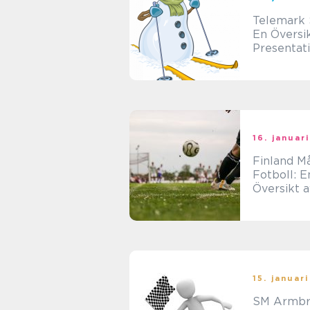
Telemark 
En Översi
Presentat
Denna Un
Skidstil
16. januar
Finland M
Fotboll: E
Översikt a
Positione
15. januar
SM Armbr