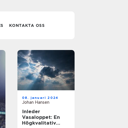
ES
KONTAKTA OSS
Upptäck
08. januari 2024
möjligheterna
Johan Hansen
Inleder
på pumptracks 
Vasaloppet: En
Högkvalitativ