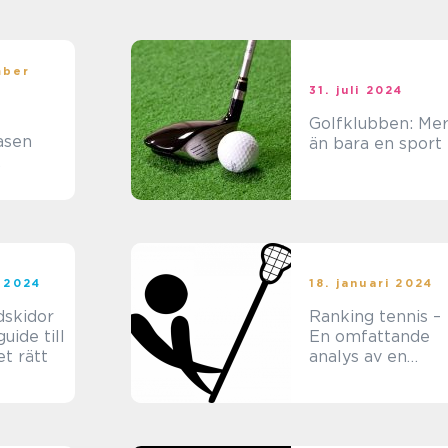
mber
31. juli 2024
Golfklubben: Me
asen
än bara en sport
för
tusiast
i 2024
18. januari 2024
dskidor
Ranking tennis –
guide till
En omfattande
et rätt
analys av en
populär sport