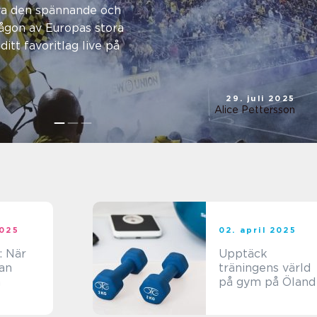
största
a den spännande och
ågon av Europas stora
ve
ditt favoritlag live på
29. juli 2025
Alice Pettersson
2025
02. april 2025
: När
Upptäck
an
träningens värld
n
på gym på Öland