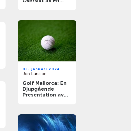
Översikt av En
Prestigefylld
Klubb
m
05. januari 2024
Jon Larsson
Golf Mallorca: En
Djupgående
Presentation av
Golfscenen på
Mallorca