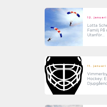
skillnader
12. januar
Lotta Sche
Familj På
Utanför
Fotbollsp
11. januar
Vimmerb
Hockey: E
Djupgåen
Inblick i E
Populär
Ishockeys