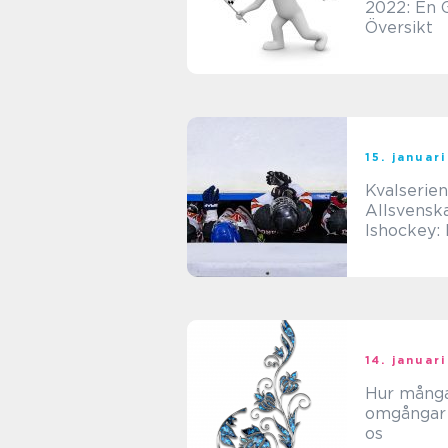
2022: En 
Översikt
15. januar
Kvalserien
Allsvensk
Ishockey:
Översikt 
Analys
14. januar
Hur mång
omgångar 
os