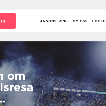
.
se
ANNONSERING
OM OSS
COOKI
n om
lsresa