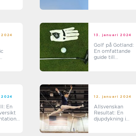
spännande och
prestigefyllda
händelserna ino
svensk ishockey
i 2024
13. januari 2024
Golf på Gotland:
ic
En omfattande
guide till
över
golfbanor och
ska
historien bakom
pelarens
de
i 2024
12. januari 2024
l: En
Allsvenskan
versikt
Resultat: En
ntation
djupdykning i
a typer,
statistiken
 och