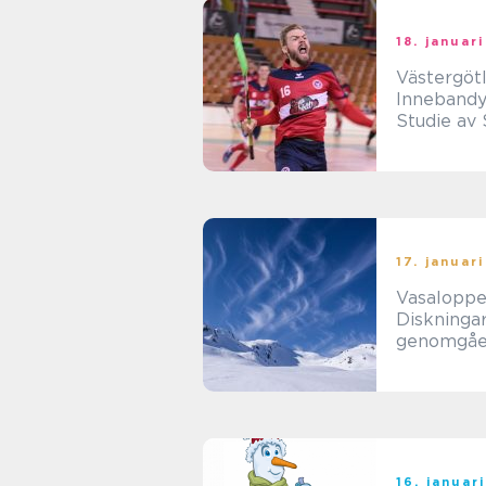
18. januar
Västergöt
Innebandy
Studie av
i Västergö
17. januar
Vasaloppe
Diskningar
genomgå
analys
16. januar