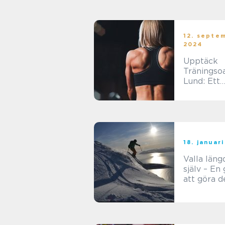
12. septe
2024
Upptäck
Träningso
Lund: Ett
Eldorado 
Träningsen
er
18. januar
Valla läng
själv – En 
att göra d