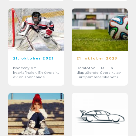
21. oktober 2023
21. oktober 2023
Ishockey VM-
Damfotboll EM – En
kvartsfinaler: En översikt
djupgående översikt av
av en spännande
Europamästerskapet i
turnering
damfotboll