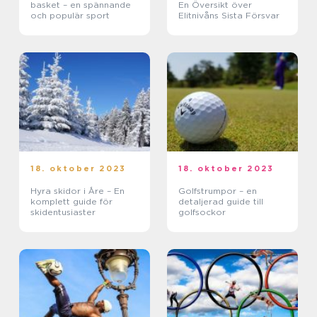
basket – en spännande
En Översikt över
och populär sport
Elitnivåns Sista Försvar
18. oktober 2023
18. oktober 2023
Hyra skidor i Åre – En
Golfstrumpor – en
komplett guide för
detaljerad guide till
skidentusiaster
golfsockor