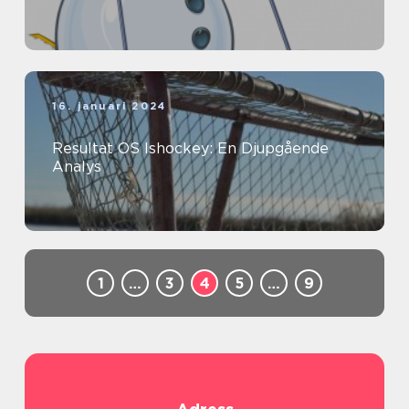
16. januari 2024
Resultat OS Ishockey: En Djupgående
Analys
1
…
3
4
5
…
9