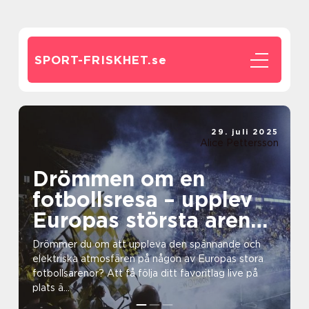
SPORT-FRISKHET.
se
29. juli 2025
Alice Pettersson
Drömmen om en
fotbollsresa – upplev
Europas största arenor
live
Drömmer du om att uppleva den spännande och
elektriska atmosfären på någon av Europas stora
fotbollsarenor? Att få följa ditt favoritlag live på
plats ä...