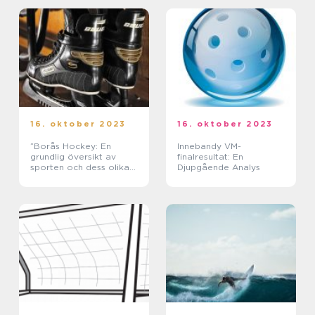
16. oktober 2023
16. oktober 2023
”Borås Hockey: En
Innebandy VM-
grundlig översikt av
finalresultat: En
sporten och dess olika
Djupgående Analys
former”