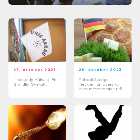
27. oktober 2023
26. oktober 2023
Innebandy Målvakt: En
Fotboll Sverige-
Grundlig Översikt
Tjeckien: En översikt
över mötet mellan två
fotbollsländer