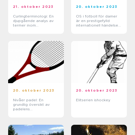
21. oktober 2023
20. oktober 2023
Curlingterminologi: En
OS i fotboll för damer
djupgående analys av
är en prestigefylld
termer inom
internationell händelse
curlingsporten
som äger rum vart
fjärde år
20. oktober 2023
20. oktober 2023
Nivåer padel: En
Elitserien ishockey
grundlig översikt av
padelens
utvecklingssteg