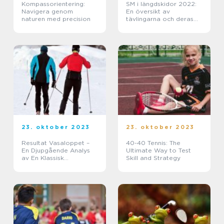
Kompassorientering:
SM i längdskidor 2022:
Navigera genom
En översikt av
naturen med precision
tävlingarna och deras
betydelse
23. oktober 2023
23. oktober 2023
Resultat Vasaloppet –
40-40 Tennis: The
En Djupgående Analys
Ultimate Way to Test
av En Klassisk
Skill and Strategy
Skidtävling