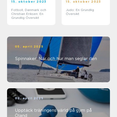
15. oktober 2023
15. oktober 2023
Fotboll, Danmark och
Judo: En Grundlig
Christian Eriksen: En
Översikt
Grundlig Översikt
05. april 2025
Spinnaker: När och hur man seglar den
02. april 2025
Upptäck träningens värld på gym på
Öland