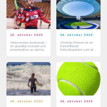
25. oktober 2023
24. oktober 2023
Västsvenska innebandy –
Christian Eriksen är en
en grundlig översikt och
framstående
presentation av denna
fotbollsspelare som är
populära sport
känd för sin tekniska
skicklighet och förmåga
att vara en viktig kugge
i sitt lag
24. oktober 2023
24. oktober 2023